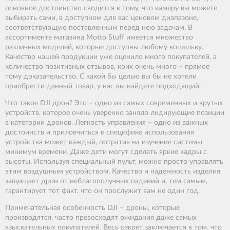
основное достоинство сводится к тому, что камеру вы можете
выбирать сами, в доступном для вас ценовом диапазоне,
соответствующую поставленным перед нею задачам. В
ассортименте магазина Motto Stuff имеется множество
различных моделей, которые доступны любому кошельку.
Качество нашей продукции уже оценило много покупателей, а
количество позитивных отзывов, коих очень много – прямое
тому доказательство. С какой бы целью вы бы не хотели
приобрести данный товар, у нас вы найдете подходящий.
Что такое DJI дрон? Это – одно из самых современных и крутых
устройств, которое очень уверенно заняло лидирующие позиции
в категории дронов. Легкость управления – одно из важных
достоинств и приловчиться к специфике использования
устройства может каждый, потратив на изучение системы
минимум времени. Даже дети могут сделать яркие кадры с
высоты. Используя специальный пульт, можно просто управлять
этим воздушным устройством. Качество и надежность изделия
защищает дрон от неблагополучных падений и, тем самым,
гарантирует тот факт, что он прослужит вам не один год.
Примечательная особенность DJI – дроны, которые
производятся, часто превосходят ожидания даже самых
взыскательных покупателей. Весь секрет заключается в том, что