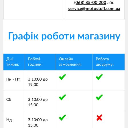
(068) 85-00 200
або
service@motostuff.com.ua
Графік роботи магазину
Дні
Робочі
Онлайн
Робота
тижня:
години:
замовлення:
шоуруму:
Пн - Пт
З 10:00 до
19:00
Сб
З 10:00 до
15:00
Нд
З 10:00 до
15:00