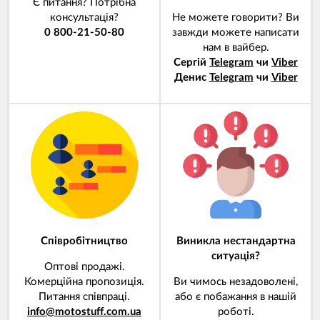
Є питання? Потрібна
консультація?
Не можете говорити? Ви
0 800-21-50-80
завжди можете написати
нам в вайбер.
Сергій
Telegram
чи
Viber
Денис
Telegram
чи
Viber
Співробітництво
Виникла нестандартна
ситуація?
Оптові продажі.
Комерційна пропозиція.
Ви чимось незадоволені,
Питання співпраці.
або є побажання в нашій
info@motostuff.com.ua
роботі.