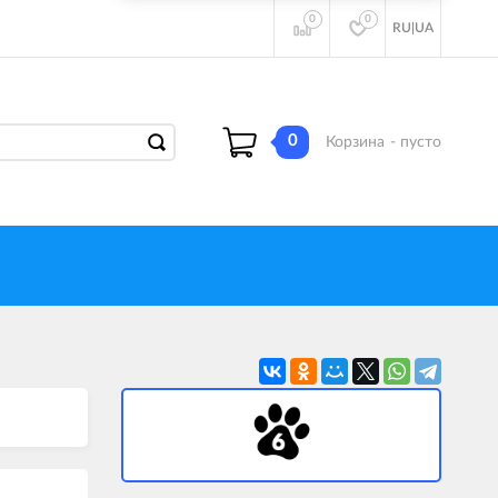
0
0
RU
|
UA
0
Корзина
- пусто