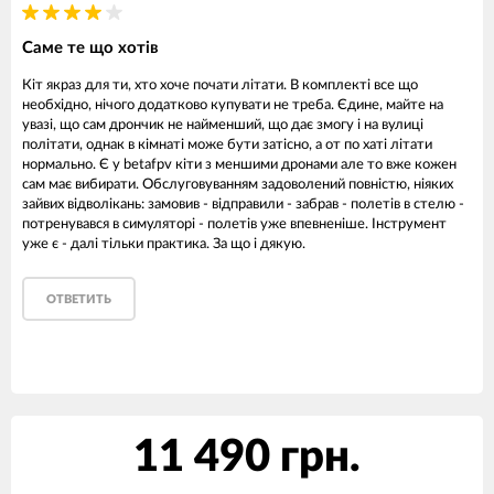
Саме те що хотів
Кіт якраз для ти, хто хоче почати літати. В комплекті все що
необхідно, нічого додатково купувати не треба. Єдине, майте на
увазі, що сам дрончик не найменший, що дає змогу і на вулиці
політати, однак в кімнаті може бути затісно, а от по хаті літати
нормально. Є у betafpv кіти з меншими дронами але то вже кожен
сам має вибирати. Обслуговуванням задоволений повністю, ніяких
зайвих відволікань: замовив - відправили - забрав - полетів в стелю -
потренувався в симуляторі - полетів уже впевненіше. Інструмент
уже є - далі тільки практика. За що і дякую.
ОТВЕТИТЬ
11 490 грн.