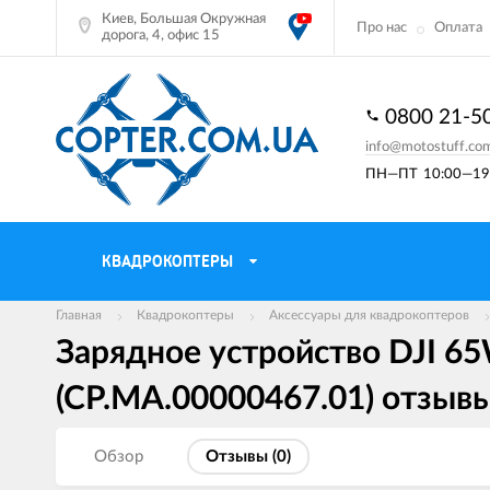
Киев, Большая Окружная
Про нас
Оплата
дорога, 4, офис 15
0800 21-5
info@motostuff.co
ПН—ПТ
10:00—19:
КВАДРОКОПТЕРЫ
Главная
Квадрокоптеры
Аксессуары для квадрокоптеров
Зарядное устройство DJI 65W
(CP.MA.00000467.01) отзыв
Обзор
Отзывы (
0
)