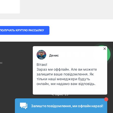
ПОЛУЧАТЬ КРУТУЮ РАССЫЛКУ
(068) 80-500-80
Пн—Пт 10:00—19:00
ам
Сб 10:00—15:00
info@motostuff.com.ua
НАШ АДРЕС
Киев, Большая Окружная дорога,
4, офис 15
Карта проезда