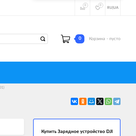
0
0
RU
|
UA
0
Корзина
- пусто
01)
Купить Зарядное устройство DJI