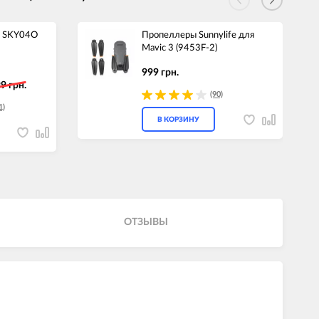
e SKY04O
Пропеллеры Sunnylife для
Mavic 3 (9453F-2)
999 грн.
9 грн.
(90)
1)
В КОРЗИНУ
ОТЗЫВЫ