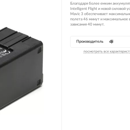
Благодаря более емким аккумуля
Intelligent Flight и новой силовой у
Mavic 3 обеспечивает максимальн
полета 46 минут и максимальное 
зависания 40 минут.
Производитель
dji
посмотреть все характерист