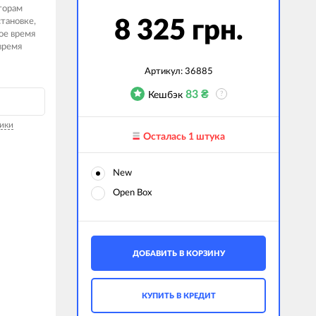
торам
становке,
8 325 грн.
ое время
время
Артикул:
36885
83
₴
Кешбэк
?
ики
Осталась 1 штука
New
Open Box
ДОБАВИТЬ В КОРЗИНУ
КУПИТЬ В КРЕДИТ