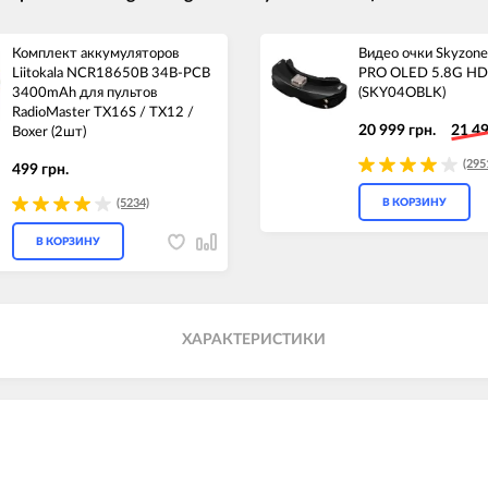
Комплект аккумуляторов
Видео очки Skyzon
Liitokala NCR18650B 34B-PCB
PRO OLED 5.8G HD
3400mAh для пультов
(SKY04OBLK)
RadioMaster TX16S / TX12 /
20 999 грн.
21 49
Boxer (2шт)
(295
499 грн.
(5234)
В КОРЗИНУ
В КОРЗИНУ
ХАРАКТЕРИСТИКИ