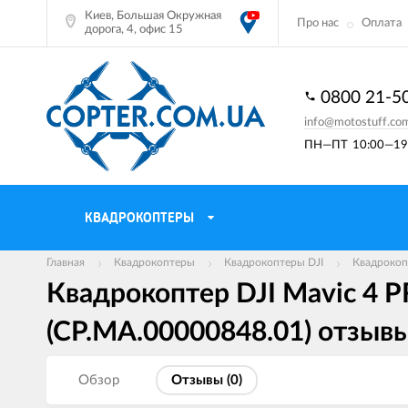
Киев, Большая Окружная
Про нас
Оплата
дорога, 4, офис 15
0800 21-5
info@motostuff.co
ПН—ПТ
10:00—19:
КВАДРОКОПТЕРЫ
Главная
Квадрокоптеры
Квадрокоптеры DJI
Квадрокопт
Квадрокоптер DJI Mavic 4 P
(CP.MA.00000848.01) отзыв
Обзор
Отзывы (
0
)