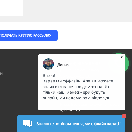
ПОЛУЧАТЬ КРУТУЮ РАССЫЛКУ
(068) 80-500-80
Пн—Пт 10:00—19:00
ам
Сб 10:00—15:00
info@motostuff.com.ua
НАШ АДРЕС
Киев, Большая Окружная дорога,
4, офис 15
Карта проезда