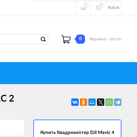
0
0
RU
|
UA
0
Корзина
- пусто
RC 2
Купить Квадрокоптер DJI Mavic 4