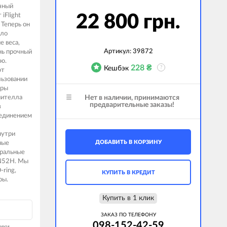
чный
iFlight
22 800 грн.
Теперь он
ыло
е веса,
Артикул:
39872
нь прочный
ю.
228
₴
Кешбэк
?
ют
льзовании
оры
нителла
Нет в наличии, принимаются
предварительные заказы!
з
оединением
нутри
ДОБАВИТЬ В КОРЗИНУ
ные
тральные
 N52H. Мы
ring,
КУПИТЬ В КРЕДИТ
ры.
Купить в 1 клик
ЗАКАЗ ПО ТЕЛЕФОНУ
098-152-42-59
ики