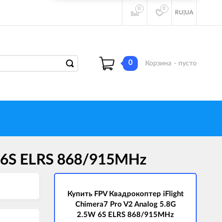
0
0
RU
|
UA
0
Корзина
- пусто
W 6S ELRS 868/915MHz
Купить FPV Квадрокоптер iFlight
Chimera7 Pro V2 Analog 5.8G
2.5W 6S ELRS 868/915MHz