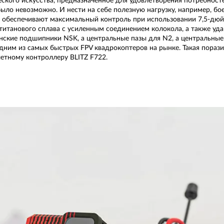
ического искусства, предназначенное для удовлетворения потребно
было невозможно. И нести на себе полезную нагрузку, например, бо
обеспечивают максимальный контроль при использовании 7,5-дю
 титанового сплава с усиленным соединением колокола, а также у
нские подшипники NSK, а центральные пазы для N2, а центральные
дним из самых быстрых FPV квадрокоптеров на рынке. Такая порази
етному контроллеру BLITZ F722.