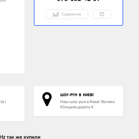
Сравнение
ШОУ-РУМ В КИЄВІ
ів і
Наш шоу-рум в Києві: Велика
Кільцева дорога 4
Hz так же купили