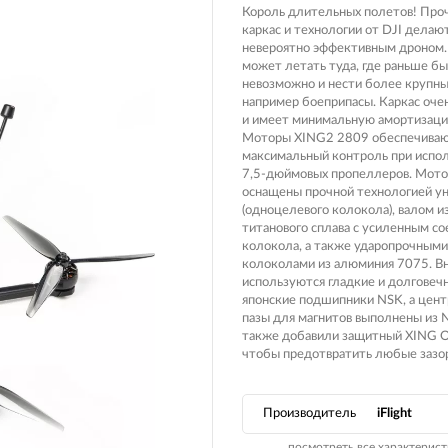
Король длительных полетов! Про
каркас и технологии от DJI делают 
невероятно эффективным дроном. 
может летать туда, где раньше б
невозможно и нести более крупны
например боеприпасы. Каркас оче
и имеет минимальную амортизаци
Моторы XING2 2809 обеспечива
максимальный контроль при испо
7,5-дюймовых пропеллеров. Мот
оснащены прочной технологией у
(одноцелевого колокола), валом и
титанового сплава с усиленным с
колокола, а также ударопрочными
колоколами из алюминия 7075. В
используются гладкие и долговеч
японские подшипники NSK, а цен
пазы для магнитов выполнены из
также добавили защитный XING O-
чтобы предотвратить любые зазо
Производитель
iFlight
посмотреть все характерист