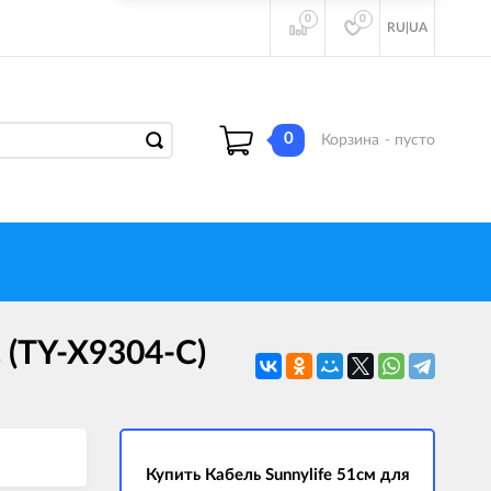
0
0
RU
|
UA
0
Корзина
- пусто
C (TY-X9304-С)
Купить Кабель Sunnylife 51см для