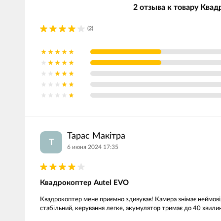
2 отзыва к товару Квад
(2)
Тарас Макітра
Т
6 июня 2024 17:35
Квадрокоптер Autel EVO
Квадрокоптер мене приємно здивував! Камера знімає неймовірн
стабільний, керування легке, акумулятор тримає до 40 хвили