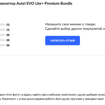
рокоптер Autel EVO Lite+ Premium Bundle
Напишите свое мнение о товаре.
(1)
Сделайте выбор других покупалетей л
(1)
(0)
(0)
НАПИСАТЬ ОТЗЫВ
(0)
о чіткі фото та відео, навіть при слабкому освітленні з дуже добрим зумо
н. Комплект з усіма аксесуарами робить його дуже зручним у використанні.