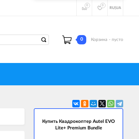
0
0
RU
|
UA
0
Корзина
- пусто
Купить Квадрокоптер Autel EVO
Lite+ Premium Bundle