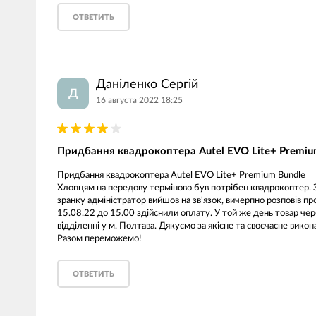
ОТВЕТИТЬ
Даніленко Сергій
Д
16 августа 2022 18:25
Придбання квадрокоптера Autel EVO Lite+ Premiu
Придбання квадрокоптера Autel EVO Lite+ Premium Bundle
Хлопцям на передову терміново був потрібен квадрокоптер. З
зранку адміністратор вийшов на зв'язок, вичерпно розповів п
15.08.22 до 15.00 здійснили оплату. У той же день товар чер
відділенні у м. Полтава. Дякуємо за якісне та своєчасне вико
Разом переможемо!
ОТВЕТИТЬ