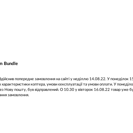
m Bundle
дійснив попередне замовлення на сайті у неділлю 14.08.22. У понеділок 1
ро характеристики коптера, умови єексплуатації та умови оплати. У понеділ
ез Нову пошту, був відправлений. О 10.30 у вівторок 16.08.22 товар уже б
нання замовлення.