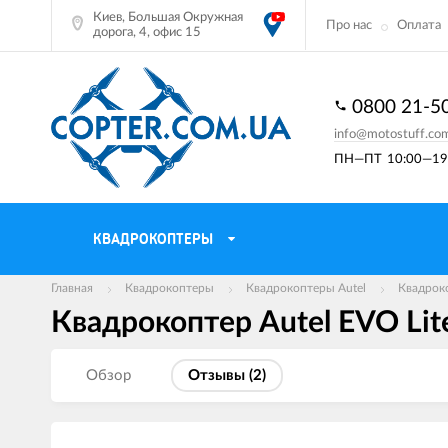
Киев, Большая Окружная
Про нас
Оплата
дорога, 4, офис 15
0800 21-5
info@motostuff.co
ПН—ПТ
10:00—19:
КВАДРОКОПТЕРЫ
Главная
Квадрокоптеры
Квадрокоптеры Autel
Квадроко
Квадрокоптер Autel EVO Li
Обзор
Отзывы (
2
)