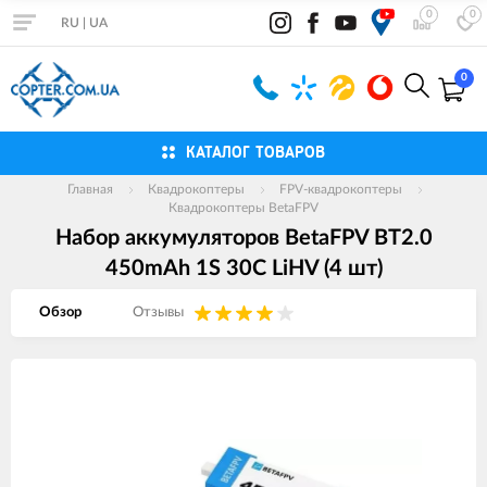
0
0
RU
|
UA
0
КАТАЛОГ ТОВАРОВ
Главная
Квадрокоптеры
FPV-квадрокоптеры
Квадрокоптеры BetaFPV
Набор аккумуляторов BetaFPV BT2.0
450mAh 1S 30C LiHV (4 шт)
Обзор
Отзывы
Изображения
товаров