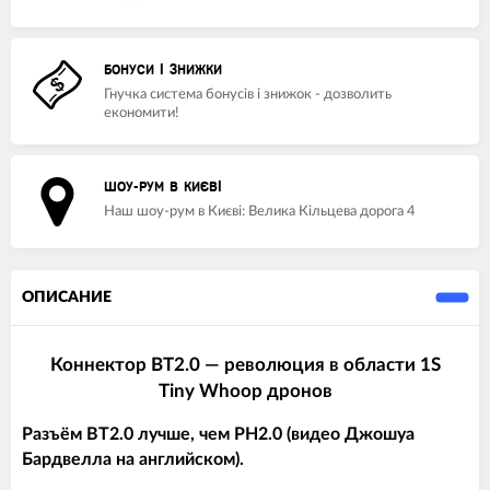
БОНУСИ І ЗНИЖКИ
Гнучка система бонусів і знижок - дозволить
економити!
ШОУ-РУМ В КИЄВІ
Наш шоу-рум в Києві: Велика Кільцева дорога 4
ОПИСАНИЕ
Коннектор BT2.0 — революция в области 1S
Tiny Whoop дронов
Разъём BT2.0 лучше, чем PH2.0 (видео Джошуа
Бардвелла на английском).