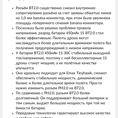
Разъём BT2.0 существенно снизил внутреннее
сопротивление разъёма за счет замены обжатых пинов
на 1,0 мм banana-коннектор, при этом была увеличена
площадь поперечного сечения banana-коннектора.
Поскольку была решена проблема провала
напряжения, разряд батареи 450мАч 1S BT2.0 стал
более эффективным. Пилоты дрона могут
наслаждаться более длительным временем полета без
получения предупреждений о низком напряжении.
У батареи BT2.0 450мАч 1S 30C стабильный выходной
ток/напряжение, поэтому с ней бесколлекторные 1S
дроны станут мощнее, а их полётные качества
улучшатся.
Она идеально подходит для Emax Tinyhawk, сможет
обеспечить стабильную мощность, динамический
баланс и более длительное время полета. Просто
нужно изменить разъем PH2.0 на BT2.0.
По сравнению с PH2.0, разъем BT2.0 более
долговечный. Он поддерживает больший ампераж и,
тем самым, выдает большую мощность при той же
ёмкости батареи.
Передовые технологии гарантируют высокое качество