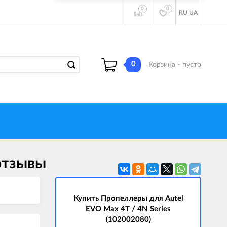
0
0
RU
|
UA
0
Корзина
- пусто
 отзывы
Купить Пропеллеры для Autel
EVO Max 4T / 4N Series
(102002080)