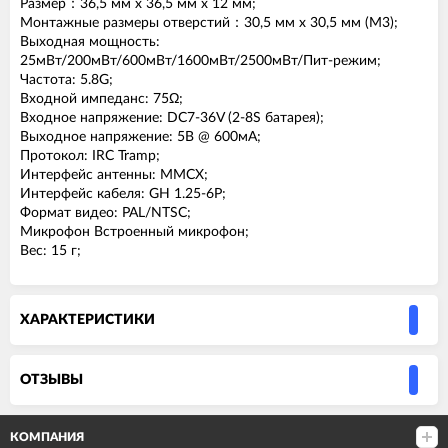
Размер：36,5 мм x 36,5 мм x 12 мм;
Монтажные размеры отверстий：30,5 мм x 30,5 мм (M3);
Выходная мощность:
25мВт/200мВт/600мВт/1600мВт/2500мВт/Пит-режим;
Частота: 5.8G;
Входной импеданс: 75Ω;
Входное напряжение: DC7-36V (2-8S батарея);
Выходное напряжение: 5В @ 600мА;
Протокол: IRC Tramp;
Интерфейс антенны: MMCX;
Интерфейс кабеля: GH 1.25-6P;
Формат видео: PAL/NTSC;
Микрофон Встроенный микрофон;
Вес: 15 г;
ХАРАКТЕРИСТИКИ
ОТЗЫВЫ
КОМПАНИЯ