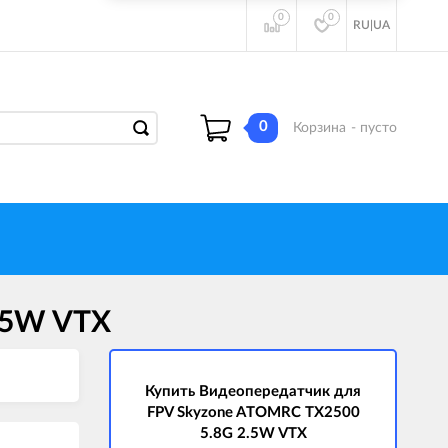
0
0
RU
|
UA
0
Корзина
- пусто
.5W VTX
Купить Видеопередатчик для
FPV Skyzone ATOMRC TX2500
5.8G 2.5W VTX