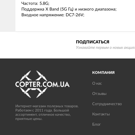
Частота: 5.8G;
Поддержка X Band (5G Гц) и низкого диапазона;
Входное напряжение: DC7-26V;
ПОДПИСАТЬСЯ
Узнавайте первым о новых акциях
КОМПАНИЯ
О нас
Отзывы
Сотрудничество
Интернет-магазин полезных товаров.
Работаем с 2011 года. Большой
Контакты
ассортимент, отличное качество,
приятные цены.
Блог