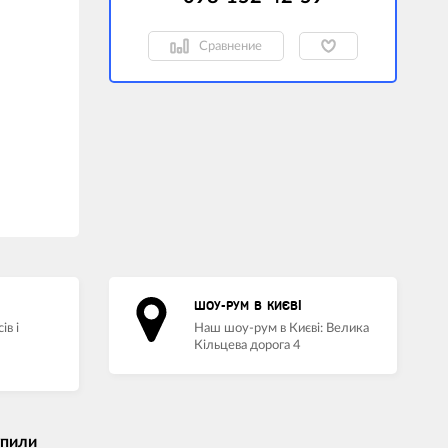
Сравнение
ШОУ-РУМ В КИЄВІ
ів і
Наш шоу-рум в Києві: Велика
Кільцева дорога 4
упили