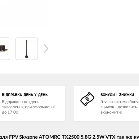
ВІДПРАВКА ДЕНЬ-У-ДЕНЬ
БОНУСИ І ЗНИЖКИ
Відправлення в день
Гнучка система бонус
замовлення, при оформленні
знижок - дозволить
до 17:00
економити!
для FPV Skyzone ATOMRC TX2500 5.8G 2.5W VTX так же к