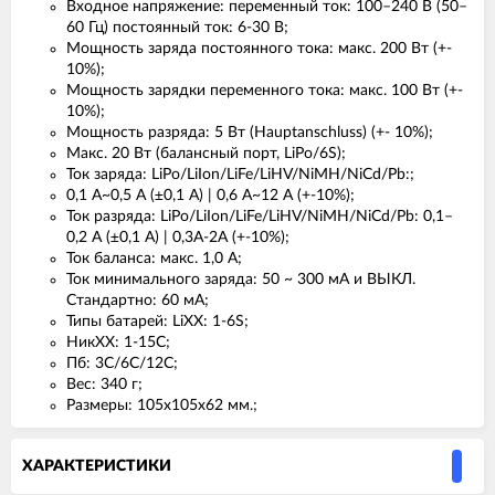
Входное напряжение: переменный ток: 100–240 В (50–
60 Гц) постоянный ток: 6-30 В;
Мощность заряда постоянного тока: макс. 200 Вт (+-
10%);
Мощность зарядки переменного тока: макс. 100 Вт (+-
10%);
Мощность разряда: 5 Вт (Hauptanschluss) (+- 10%);
Макс. 20 Вт (балансный порт, LiPo/6S);
Ток заряда: LiPo/LiIon/LiFe/LiHV/NiMH/NiCd/Pb:;
0,1 А~0,5 А (±0,1 А) | 0,6 А~12 А (+-10%);
Ток разряда: LiPo/LiIon/LiFe/LiHV/NiMH/NiCd/Pb: 0,1–
0,2 А (±0,1 А) | 0,3А-2А (+-10%);
Ток баланса: макс. 1,0 А;
Ток минимального заряда: 50 ~ 300 мА и ВЫКЛ.
Стандартно: 60 мА;
Типы батарей: LiXX: 1-6S;
НикХХ: 1-15С;
Пб: 3С/6С/12С;
Вес: 340 г;
Размеры: 105x105x62 мм.;
ХАРАКТЕРИСТИКИ