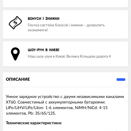
БОНУСИ І ЗНИЖКИ
Гнучка система бонусів і знижок - дозволить
економити!
ШОУ-РУМ В КИЄВІ
Наш шоу-рум в Києві: Велика Кільцева дорога 4
ОПИСАНИЕ
Умное зарядное устройство с двумя независимыми каналами
XT60. Совместимый с аккумуляторными батареями:
LiPo/LiHV/LiFe/LiIon: 1-6 элементов, NiMH/NiCd: 4-15
элементов, Pb: 3S/6S/12S.
Технические характеристики: