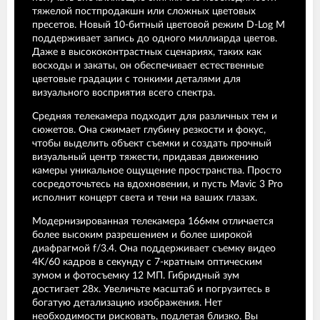
тяжелой постпродакшн или сложных цветовых
пресетов. Новый 10-битный цветовой режим D-Log M
поддерживает запись до одного миллиарда цветов.
Даже в высококонтрастных сценариях, таких как
восходы и закаты, он обеспечивает естественные
цветовые градации с тонкими деталями для
визуального восприятия всего спектра.
Средняя телекамера подходит для различных тем и
сюжетов. Она сжимает глубину резкости и фокус,
чтобы выделить объект съемки и создать прочный
визуальный центр тяжести, придавая движению
камеры уникальное ощущение пространства. Просто
сосредоточьтесь на вдохновении, и пусть Mavic 3 Pro
исполнит концерт света и тени на ваших глазах.
Модернизированная телекамера 166мм отличается
более высоким разрешением и более широкой
диафрагмой f/3.4. Она поддерживает съемку видео
4K/60 кадров в секунду с 7-кратным оптическим
зумом и фотосъемку 12 МП. Гибридный зум
достигает 28x. Увеличьте масштаб и погрузитесь в
богатую детализацию изображения. Нет
необходимости рисковать, подлетая близко. Вы