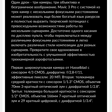
Один дрон - три камеры, три объектива и
безграничное воображение. Mavic 3 Pro с системой из
трех камер с несколькими фокусными расстояниями
может реализовать еще более богатый язык ракурсов
и полностью выразить творческий потенциал с
превосходными возможностями работы по
нескольким сценариям. Достаточно одного касания
по дисплею пульта, чтобы переключаться между
различными фокусными расстояниями и легко
включать различные стили композиции для разных
сценариев. Превратите свое вдохновение в
изобретательность с улучшенной эффективностью
трехкамерной аэрофотосъемки.
Первая: широкоугольная камера от Hasselblad с
сенсором 4/3 CMOS, диафрагма: f/2,8-f/11,
эффективные пиксели: 20 МП. Вторая: телекамера
средней кратности с сенсором 1/1.3" CMOS, объектив
70мм 3-кратный оптический зум с диафрагмой 1/2.8".
Третья: телекамера большой кратности с сенсором
1/2" CMOS, объектив 166мм 7-кратный оптический
зум и 29 кратный цифровой, с диафрагмой 1/3.4".