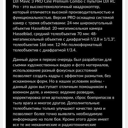
DJI Mavic 3 PRO Cine Premium Combo c пультом DJI RC
Pro - это высокотехнологичный квадрокоптер,
который отличается высокой производительностью и
функциональностью. Версия PRO оснащена системой
камер с тремя объективами: 24-мм широкоугольный
объектив Hasselblad: 20-мегапиксельная камера
Hasselblad, средний телеобъектив 70 мм: 48-
мегапиксельный объектив с диафрагмой f/2,8 и 1/1,3",
телеобъектив 166 мм: 12-Мп полноформатный
телеобъектив с диафрагмой f/3.4.
Данный дрон в первую очередь был разработан для
съемки художественных видео и фото материалов,
использование разный фокусных расстояний
позволяет создать кадры с эффектом размытия, без
искаженных форм. Но в наших условиях войны -
данный дрон выступает отличным помощником в
военном деле, а именно: ведение разведки,
корректировка огня артиллерии, сброс боеприпасов в
тылу врага и многое другое. Дополнительные
телеобъективы только улучшают качество зума и
позволяют более точно выявлять необходимую
информацию на поле боя. Кроме этого дрон имеет
все те же механические и радиотехнические