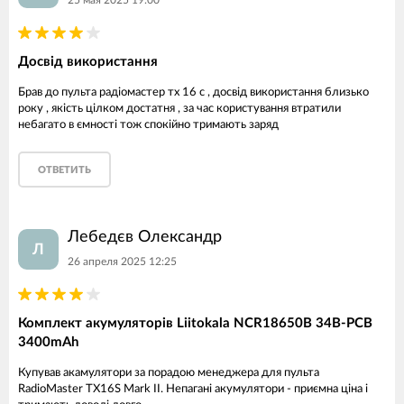
Досвід використання
Брав до пульта радіомастер тх 16 с , досвід використання близько
року , якість цілком достатня , за час користування втратили
небагато в ємності тож спокійно тримають заряд
ОТВЕТИТЬ
Лебедєв Олександр
Л
26 апреля 2025 12:25
Комплект акумуляторів Liitokala NCR18650B 34B-PCB
3400mAh
Купував акамулятори за порадою менеджера для пульта
RadioMaster TX16S Mark II. Непагані акумулятори - приємна ціна і