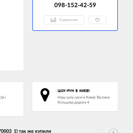
098-152-42-59
Сравнение
ШОУ-РУМ В КИЄВІ
ів і
Наш шоу-рум в Києві: Велика
Кільцева дорога 4
0003_1) так же купили