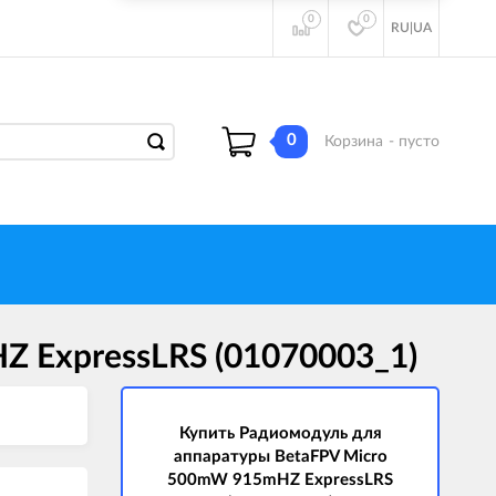
0
0
RU
|
UA
0
Корзина
- пусто
 ExpressLRS (01070003_1)
Купить Радиомодуль для
аппаратуры BetaFPV Micro
500mW 915mHZ ExpressLRS