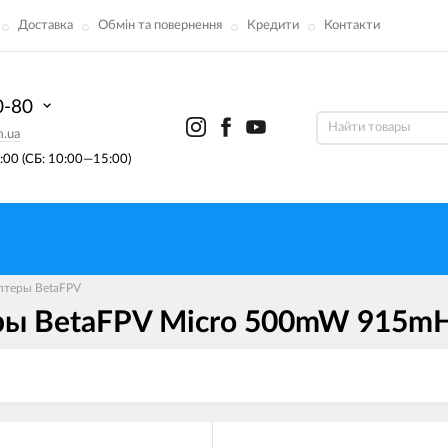
Доставка
Обмін та повернення
Кредити
Контакти
0-80
m.ua
00 (СБ: 10:00—15:00)
птеры BetaFPV
ы BetaFPV Micro 500mW 915mHZ