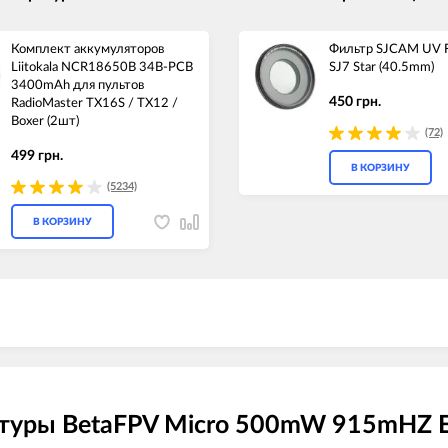
Комплект аккумуляторов
Фильтр SJCAM UV Fi
Liitokala NCR18650B 34B-PCB
SJ7 Star (40.5mm)
3400mAh для пультов
450 грн.
RadioMaster TX16S / TX12 /
Boxer (2шт)
(72)
499 грн.
В КОРЗИНУ
(5234)
В КОРЗИНУ
туры BetaFPV Micro 500mW 915mHZ Ex