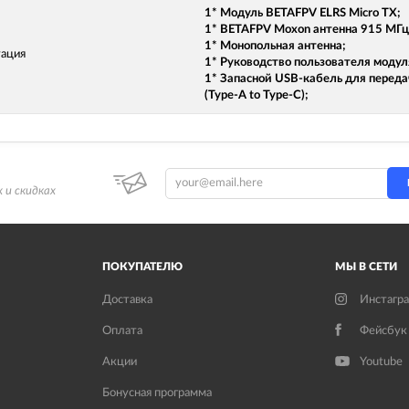
1* Модуль BETAFPV ELRS Micro TX;
1* BETAFPV Moxon антенна 915 МГц
1* Монопольная антенна;
ация
1* Руководство пользователя модул
1* Запасной USB-кабель для перед
(Type-A to Type-C);
 и скидках
ПОКУПАТЕЛЮ
МЫ В СЕТИ
Доставка
Инстагр
Оплата
Фейсбук
Акции
Youtube
Бонусная программа