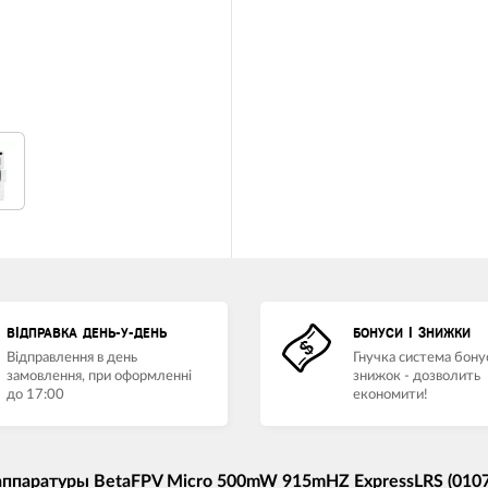
ВІДПРАВКА ДЕНЬ-У-ДЕНЬ
БОНУСИ І ЗНИЖКИ
Відправлення в день
Гнучка система бонус
замовлення, при оформленні
знижок - дозволить
до 17:00
економити!
ппаратуры BetaFPV Micro 500mW 915mHZ ExpressLRS (0107