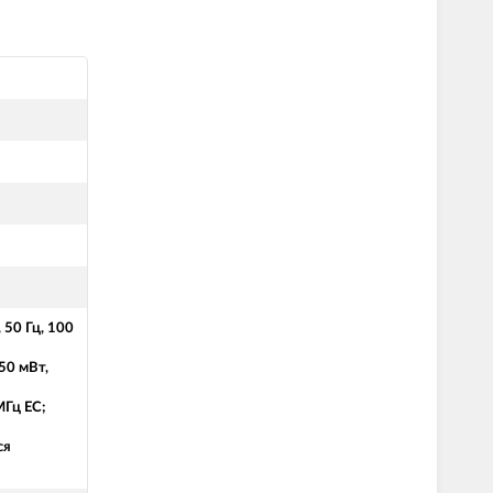
 50 Гц, 100
50 мВт,
МГц ЕС;
ся