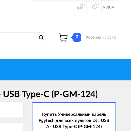
0
0
RU
|
UA
0
Корзина
- пусто
- USB Type-C (P-GM-124)
Купить Универсальный кабель
Pgytech для всех пультов DJI, USB
A - USB Type-C (P-GM-124)