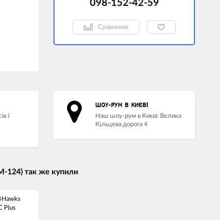
098-152-42-59
Сравнение
ШОУ-РУМ В КИЄВІ
ів і
Наш шоу-рум в Києві: Велика
Кільцева дорога 4
M-124) так же купили
 4Hawks
C Plus