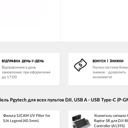
ВІДПРАВКА ДЕНЬ-У-ДЕНЬ
БОНУСИ І ЗНИЖКИ
Відправлення в день
Гнучка система бонус
замовлення, при оформленні
знижок - дозволить
до 17:00
економити!
ь Pgytech для всех пультов DJI, USB A - USB Type-C (P-G
Фильтр SJCAM UV Filter for
Усилитель сигнала
SJ6 Legend (40.5mm)
Raptor SR для DJI R
Controller (A139S)