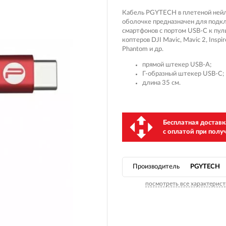
Кабель PGYTECH в плетеной ней
оболочке предназначен для подк
смартфонов с портом USB-C к пул
коптеров DJI Mavic, Mavic 2, Inspir
Phantom и др.
прямой штекер USB-A;
Г-образный штекер USB-C;
длина 35 см.
Бесплатная доставк
c оплатой при полу
Производитель
PGYTECH
посмотреть все характерист