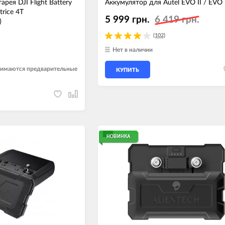
рея DJI Flight Battery
Аккумулятор для Autel EVO II / EVO I
trice 4T
5 999 грн.
6 419 грн.
)
(102)
Нет в наличии
инимаются предварительные
КУПИТЬ
НОВИНКА