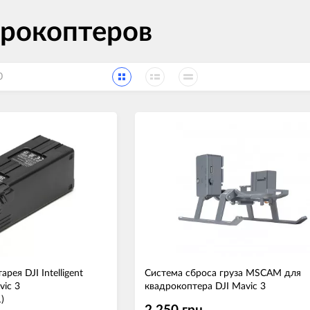
дрокоптеров
0
рея DJI Intelligent
Система сброса груза MSCAM для
vic 3
квадрокоптера DJI Mavic 3
)