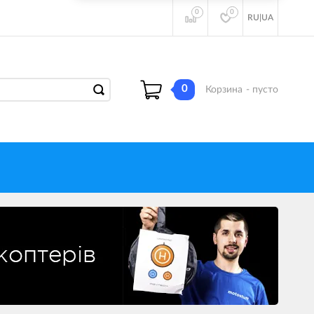
0
0
RU
|
UA
0
Корзина
- пусто