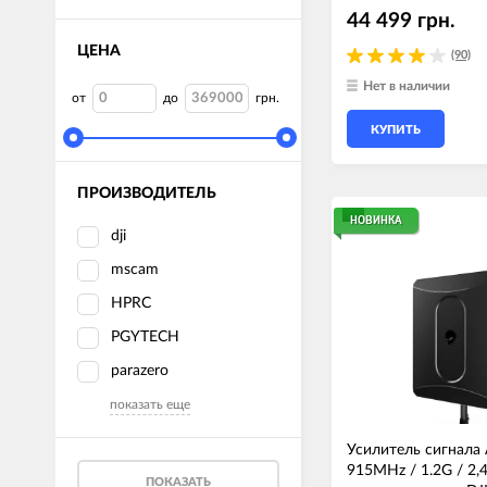
44 499 грн.
ЦЕНА
(90)
Нет в наличии
от
до
грн.
КУПИТЬ
ПРОИЗВОДИТЕЛЬ
НОВИНКА
dji
mscam
HPRC
PGYTECH
parazero
показать еще
Усилитель сигнала
915MHz / 1.2G / 2,4
ПОКАЗАТЬ