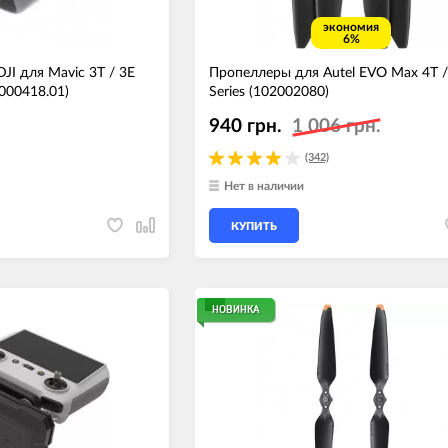
экономия
6%
JI для Mavic 3T / 3E
Пропеллеры для Autel EVO Max 4T 
0000418.01)
Series (102002080)
940 грн.
1 006 грн.
(342)
Нет в наличии
КУПИТЬ
НОВИНКА