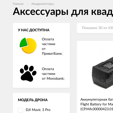
Главная
Квадрокоптеры
Аксессуары для ква
Показано 30 из 43
У НАС ДОСТУПНА
Оплата
частями
от
ПриватБанк;
Оплата
частями
от Monobank;
Аккумуляторная бата
МОДЕЛЬ ДРОНА
Flight Battery for Ma
(CP.MA.00000423.01
DJI Mavic 3 Pro