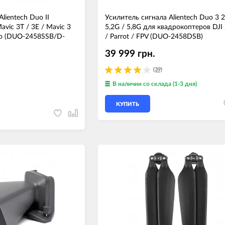
lientech Duo II
Усилитель сигнала Alientech Duo 3 2
avic 3T / 3E / Mavic 3
5,2G / 5,8G для квадрокоптеров DJI 
Pro (DUO-2458SSB/D-
/ Parrot / FPV (DUO-2458DSB)
39 999 грн.
(39)
В наличии
со склада (1-3 дня)
КУПИТЬ