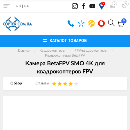
0
0
RU
|
UA
0
КАТАЛОГ ТОВАРОВ
Главная
Квадрокоптеры
FPV-квадрокоптеры
Квадрокоптеры BetaFPV
Камера BetaFPV SMO 4K для
квадрокоптеров FPV
Обзор
Отзывы
Изображения
товаров