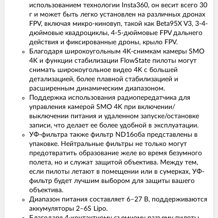
использованием технологии Insta360, он весит всего 30
г и может быть легко установлен на различных дронах
FPV, включая микро-киновуп, такой как Beta95X V3, 3-4-
дюймовые квадроциклы, 4-5-дюймовые FPV дальнего
действия и фиксированные дроны, крыло FPV.
Благодаря широкоугольным 4K-снимкам камеры SMO
4K и функции стабилизации FlowState пилоты могут
снимать широкоугольное видео 4K с большей
детализацией, более плавной стабилизацией и
расширенным динамическим диапазоном.
Поддержка использования радиопередатчика для
управления камерой SMO 4K при включении/
выключении питания и удаленном запуске/остановке
записи, что делает ее более удобной в эксплуатации.
УФ-фильтра также фильтр ND16оба представлены в
упаковке. Нейтральные фильтры не только могут
предотвратить образование желе во время безумного
полета, но и служат защитой объектива. Между тем,
если пилоты летают в помещении или в сумерках, УФ-
фильтр будет лучшим выбором для защиты вашего
объектива.
Диапазон питания составляет 6–27 В, поддерживаются
аккумуляторы 2–6S Lipo.