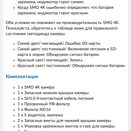
заряжена, индикатор горит синим;
Когда SMO 4K ошибочно определяет, что батарея
заряжена, индикатор горит красным.
Оба условия не повлияют на производительность SMO 4K.
Пожалуйста, обратитесь к таблице ниже для правильного
состояния светодиода камеры.
Синий цвет/ мигающий/ Ошибка SD-карты
Синий цвет/ постоянный/ Включение питания и SD-
карта в норме. Обнаружен сигнал батареи
Красный свет/ мигающий/ Запись
Красный свет/ постоянный/ Обнаружен сигнал батареи
Комплектация
1 х SМО 4K камера
1 х Запасная нижняя крышка камеры
2 х SH1.0 4-контактный кабель питания
1 х Прозрачный УФ-фильтр
1 х Фильтр ND16
1 х S водитель экипажа
2 х Запасные винты для нижней крышки камеры
1 х Упаковка крепежных винтов и гаек для камеры