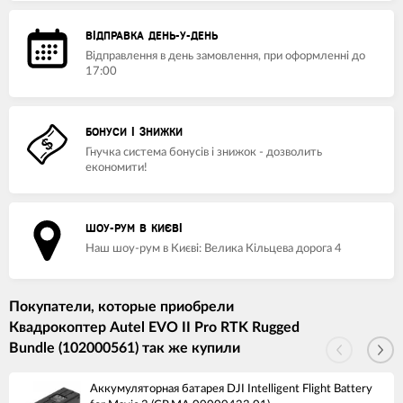
ВІДПРАВКА ДЕНЬ-У-ДЕНЬ
Відправлення в день замовлення, при оформленні до
17:00
БОНУСИ І ЗНИЖКИ
Гнучка система бонусів і знижок - дозволить
економити!
ШОУ-РУМ В КИЄВІ
Наш шоу-рум в Києві: Велика Кільцева дорога 4
Покупатели, которые приобрели
Квадрокоптер Autel EVO II Pro RTK Rugged
Bundle (102000561) так же купили
Аккумуляторная батарея DJI Intelligent Flight Battery