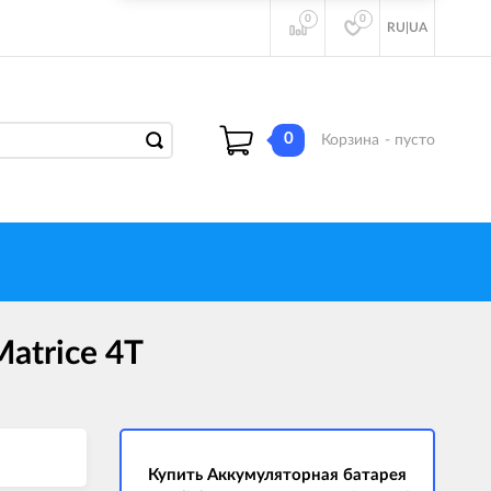
0
0
RU
|
UA
0
Корзина
- пусто
Matrice 4T
Купить Аккумуляторная батарея