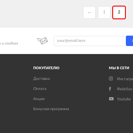
←
1
2
 и скидках
ПОКУПАТЕЛЮ
МЫ В СЕТИ
Доставка
Инстагр
Оплата
Фейсбук
Акции
Youtube
Бонусная программа