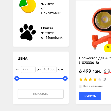
частями
от
ПриватБанк;
Оплата
частями
от Monobank;
эк
Прожектор для Autel
ЦЕНА
(102000618)
от
до
грн.
6 499 грн.
6 9
(3)
Нет в наличии
ПОКАЗАТЬ
КУПИТЬ