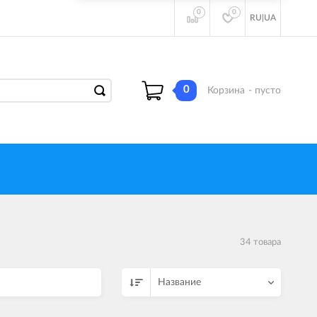
0
0
RU
|
UA
0
Корзина
- пусто
34 товара
Название