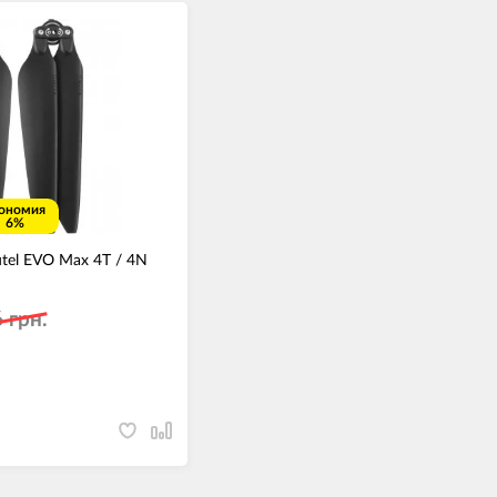
ономия
6%
tel EVO Max 4T / 4N
 грн.