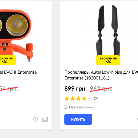
ономия
экономия
6%
6%
 EVO II Enterprise
Пропеллеры Autel Low-Noise для EVO
Enterprise (102001181)
54 грн.
899 грн.
962 грн.
(3)
Нет в наличии
КУПИТЬ