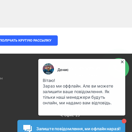
ПОЛУЧАТЬ КРУТУЮ РАССЫЛКУ
(068) 80-500-80
Пн—Пт 10:00—19:00
ам
Сб 10:00—15:00
info@motostuff.com.ua
НАШ АДРЕС
Киев, Большая Окружная дорога,
4, офис 15
Карта проезда